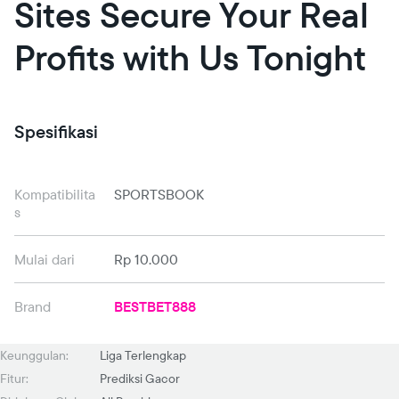
Sites Secure Your Real
Profits with Us Tonight
Spesifikasi
Kompatibilita
SPORTSBOOK
s
Mulai dari
Rp 10.000
Brand
BESTBET888
Keunggulan:
Liga Terlengkap
Fitur:
Prediksi Gacor