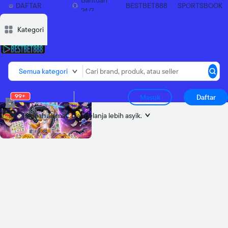
Bantuan
DAFTAR
BESTBET888
SPORTSBOOK
24/7
SEKARANG
Deskripsi
Deskripsi
Ulasan
Ulasan
Diskusi
Diskusi
Rekomendasi
Rekomendasi
Laporkan
Laporkan
Kategori
Semua kategori
99+
Masuk
Daftar
Tambah alamat
biar belanja lebih asyik.