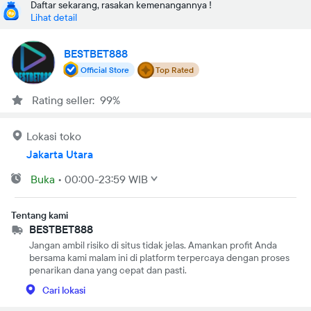
Daftar sekarang, rasakan kemenangannya !
Lihat detail
BESTBET888
Official Store
Top Rated
Rating seller: 99%
Lokasi toko
Jakarta Utara
Buka
•
00:00-23:59 WIB
Tentang kami
BESTBET888
Jangan ambil risiko di situs tidak jelas. Amankan profit Anda
bersama kami malam ini di platform terpercaya dengan proses
penarikan dana yang cepat dan pasti.
Cari lokasi