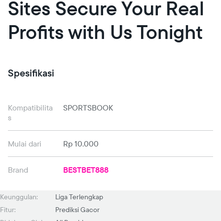
Sites Secure Your Real
Profits with Us Tonight
Spesifikasi
Kompatibilita
SPORTSBOOK
s
Mulai dari
Rp 10.000
Brand
BESTBET888
Keunggulan:
Liga Terlengkap
Fitur:
Prediksi Gacor