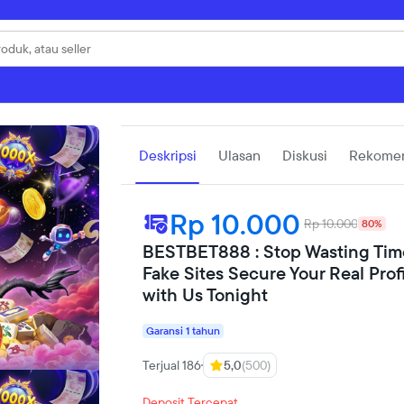
Deskripsi
Ulasan
Diskusi
Rekomen
Rp 10.000
Rp 10.000
80%
BESTBET888 : Stop Wasting Tim
Fake Sites Secure Your Real Prof
with Us Tonight
Garansi 1 tahun
Terjual 186
5,0
(500)
Deposit Tercepat