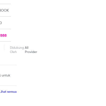
BOOK
0
T888
Didukung
All
Oleh
Provider
% untuk
Lihat semua