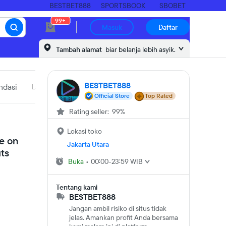
BESTBET888
SPORTSBOOK
SBOBET
99+
Masuk
Daftar
Tambah alamat
biar belanja lebih asyik.
BESTBET888
dasi
Laporkan produk
Official Store
Top Rated
Rating seller: 99%
Lokasi toko
e on
Jakarta Utara
its
Buka
•
00:00-23:59 WIB
Tentang kami
BESTBET888
Jangan ambil risiko di situs tidak
jelas. Amankan profit Anda bersama