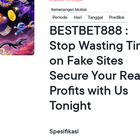
Kemenangan Mutlak
Periode
Hari
Tanggal
Prediksi
BESTBET888 :
Stop Wasting T
on Fake Sites
Secure Your Rea
Profits with Us
Tonight
Spesifikasi