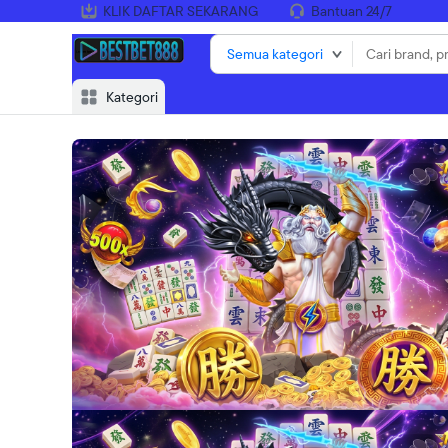
KLIK DAFTAR SEKARANG
Bantuan 24/7
Semua kategori
Kategori