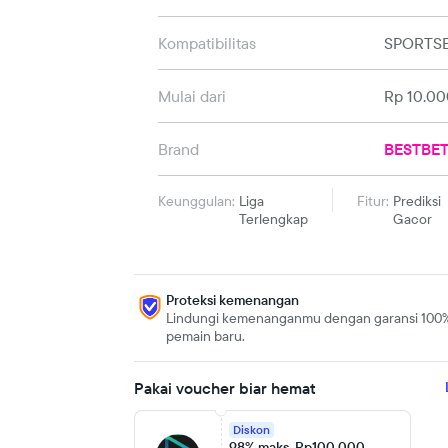
Kompatibilitas
SPORTS
Mulai dari
Rp 10.00
Brand
BESTBE
Keunggulan:
Liga
Fitur:
Prediksi
Terlengkap
Gacor
Proteksi kemenangan
Lindungi kemenanganmu dengan garansi 100
pemain baru.
Pakai voucher biar hemat
Diskon
98% maks. Rp100.000