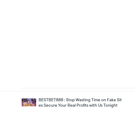
Deskripsi
Ulasan
Diskusi
Rekomendasi
BESTBET888 : Stop Wasting Time on Fake Sit
es Secure Your Real Profits with Us Tonight