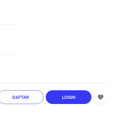
Laporkan produk
DAFTAR
LOGIN