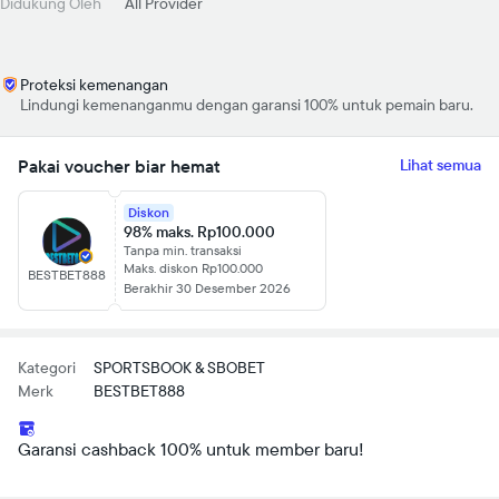
Didukung Oleh
All Provider
Proteksi kemenangan
Lindungi kemenanganmu dengan garansi 100% untuk pemain baru.
Pakai voucher biar hemat
Lihat semua
Diskon
98% maks. Rp100.000
Tanpa min. transaksi
Maks. diskon Rp100.000
BESTBET888
Berakhir 30 Desember 2026
Kategori
SPORTSBOOK & SBOBET
Merk
BESTBET888
Garansi cashback 100% untuk member baru!