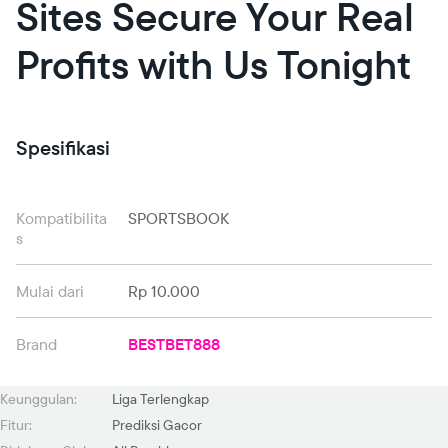
Sites Secure Your Real
Profits with Us Tonight
Spesifikasi
Kompatibilita
SPORTSBOOK
s
Mulai dari
Rp 10.000
Brand
BESTBET888
Keunggulan:
Liga Terlengkap
Fitur:
Prediksi Gacor