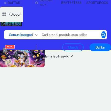
Bantuan
DAFTAR
BESTBET888
SPORTSBOOK
24/7
SEKARANG
Deskripsi
Deskripsi
Ulasan
Ulasan
Diskusi
Diskusi
Rekomendasi
Rekomendasi
Laporkan
Laporkan
Kategori
Semua kategori
99+
Masuk
Daftar
Tambah alamat
biar belanja lebih asyik.