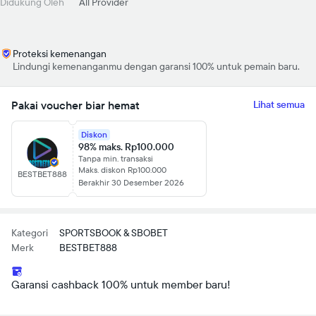
Didukung Oleh
All Provider
Proteksi kemenangan
Lindungi kemenanganmu dengan garansi 100% untuk pemain baru.
Pakai voucher biar hemat
Lihat semua
Diskon
98% maks. Rp100.000
Tanpa min. transaksi
Maks. diskon Rp100.000
BESTBET888
Berakhir 30 Desember 2026
Kategori
SPORTSBOOK & SBOBET
Merk
BESTBET888
Garansi cashback 100% untuk member baru!