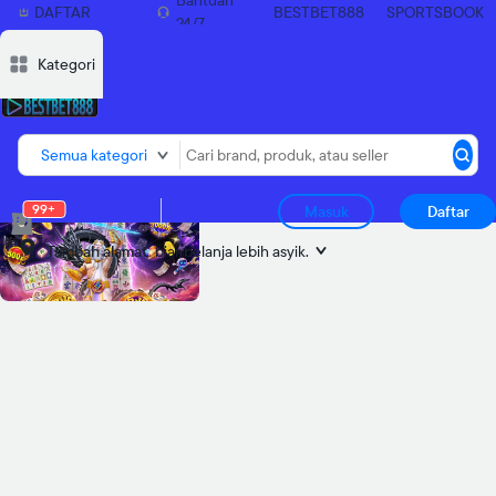
Bantuan
DAFTAR
BESTBET888
SPORTSBOOK
24/7
SEKARANG
Deskripsi
Deskripsi
Ulasan
Ulasan
Diskusi
Diskusi
Rekomendasi
Rekomendasi
Laporkan
Laporkan
Kategori
Semua kategori
99+
Masuk
Daftar
Tambah alamat
biar belanja lebih asyik.