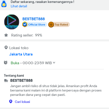
Daftar sekarang, rasakan kemenangannya !
Lihat detail
BESTBET888
Official Store
Top Rated
Rating seller: 99%
Lokasi toko
Jakarta Utara
Buka
•
00:00-23:59 WIB
Tentang kami
BESTBET888
Jangan ambil risiko di situs tidak jelas. Amankan profit Anda
bersama kami malam ini di platform terpercaya dengan proses
penarikan dana yang cepat dan pasti.
Cari lokasi