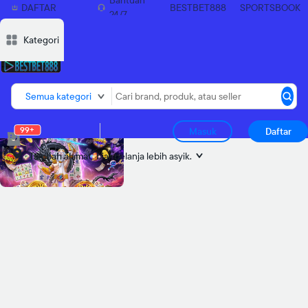
Bantuan
DAFTAR
BESTBET888
SPORTSBOOK
24/7
SEKARANG
Deskripsi
Deskripsi
Ulasan
Ulasan
Diskusi
Diskusi
Rekomendasi
Rekomendasi
Laporkan
Laporkan
Kategori
Semua kategori
99+
Masuk
Daftar
Tambah alamat
biar belanja lebih asyik.